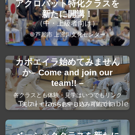
アクロバット特化クラスを
新たに開講！
（中・上級者向け）
＠芦屋市 上宮川文化センター
カポエイラ始めてみません
か– Come and join our
team!! –
各クラスとも体験・見学はいつでもリンク
先フォームからお申し込み可能です