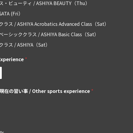
ューティ / ASHIYA BEAUTY（Thu）
TA (Fri）
ASHIYA Acrobatics Advanced Class（Sat）
ククラス / ASHIYA Basic Class（Sat）
 / ASHIYA（Sat）
xperience
*
事 / Other sports experience
*
ts