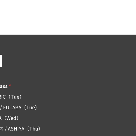
*
ass
*
IC（Tue）
FUTABA（Tue）
YA（Wed）
 ASHIYA（Thu）