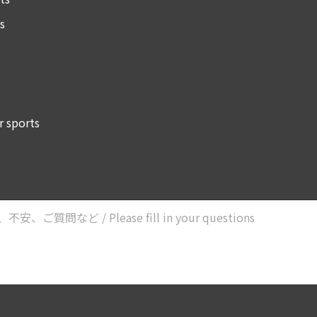
s
sports