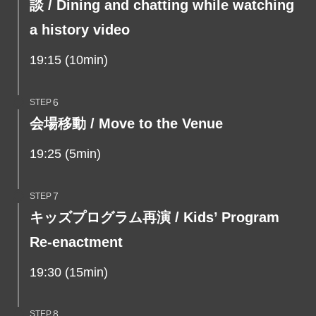
談
/ Dining and chatting while watching
a history video
19:15 (10min)
STEP
会場移動 / Move to the Venue
19:25 (5min)
STEP
キッズプログラム再演 / Kids’ Program
Re-enactment
19:30 (15min)
STEP