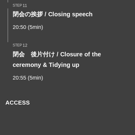
STEP
閉会の挨拶 / Closing speech
20:50 (5min)
STEP
閉会 後片付け / Closure of the
ceremony & Tidying up
20:55 (5min)
ACCESS